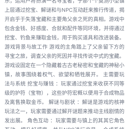
乐，运用户将扮演一名寻宝者，于那个个莫测小型镇
上层通过挖宝、解谜和与NPC互动赶来推行传道，揭
开启乎于失落宝藏和主要角父亲之死的真相。游戏中
包含金钱、好感度、合就和配件等同环境，并得通过
挖宝、钓鱼来赚取金钱，用于购买道具和改进装备。
游戏背景与故工作 游戏的主角踏上了父亲留下方的
寻宝之旅，调查父亲的死因并寻找传说中式的宝藏。
游戏设固定在一个隐藏着古古老秘密和宝藏的神秘小
镇，故事围绕着权气、欲望和牺牲展开。 主需要玩
法与系统 挖宝与赚钱 ：玩家通过挖宝来收获不同等
级的护符（宝物），这些护符宏概以便用于合成物品
及离售换取金币。 解谜与剧状 ：解谜是游戏的核神
玩法之一，玩家需要通过解开谜题来推动主线剧情的
发出展。 角色互动 ：玩家需要与镇上的其其它角色