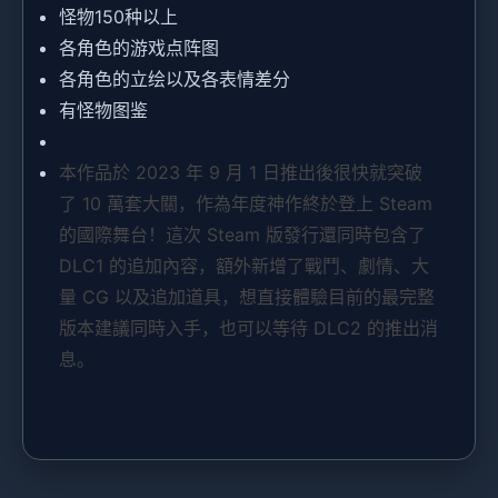
怪物150种以上
各角色的游戏点阵图
各角色的立绘以及各表情差分
有怪物图鉴
本作品於 2023 年 9 月 1 日推出後很快就突破
了 10 萬套大關，作為年度神作終於登上 Steam
的國際舞台！這次 Steam 版發行還同時包含了
DLC1 的追加內容，額外新增了戰鬥、劇情、大
量 CG 以及追加道具，想直接體驗目前的最完整
版本建議同時入手，也可以等待 DLC2 的推出消
息。