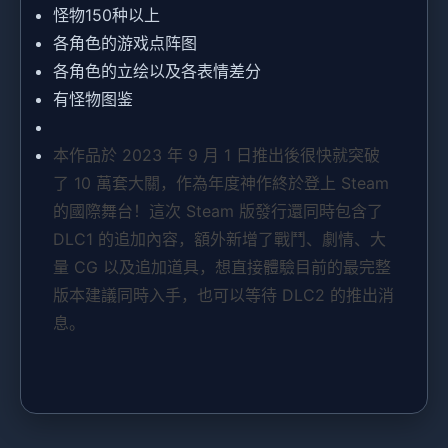
怪物150种以上
各角色的游戏点阵图
各角色的立绘以及各表情差分
有怪物图鉴
本作品於 2023 年 9 月 1 日推出後很快就突破
了 10 萬套大關，作為年度神作終於登上 Steam
的國際舞台！這次 Steam 版發行還同時包含了
DLC1 的追加內容，額外新增了戰鬥、劇情、大
量 CG 以及追加道具，想直接體驗目前的最完整
版本建議同時入手，也可以等待 DLC2 的推出消
息。