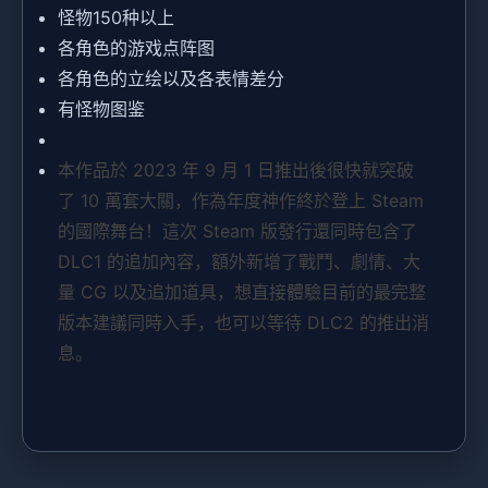
怪物150种以上
各角色的游戏点阵图
各角色的立绘以及各表情差分
有怪物图鉴
本作品於 2023 年 9 月 1 日推出後很快就突破
了 10 萬套大關，作為年度神作終於登上 Steam
的國際舞台！這次 Steam 版發行還同時包含了
DLC1 的追加內容，額外新增了戰鬥、劇情、大
量 CG 以及追加道具，想直接體驗目前的最完整
版本建議同時入手，也可以等待 DLC2 的推出消
息。