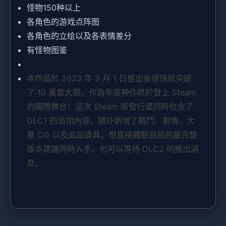
怪物150种以上
各角色的游戏点阵图
各角色的立绘以及各表情差分
有怪物图鉴
本作品於 2023 年 9 月 1 日推出後很快就突破
了 10 萬套大關，作為年度神作終於登上 Steam
的國際舞台！這次 Steam 版發行還同時包含了
DLC1 的追加內容，額外新增了戰鬥、劇情、大
量 CG 以及追加道具，想直接體驗目前的最完整
版本建議同時入手，也可以等待 DLC2 的推出消
息。